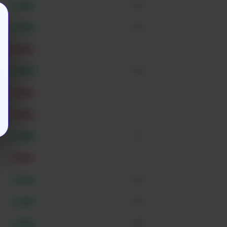
组合
命中
组合
命中
-
未中
单双
命中
-
未中
-
未中
大小
命中
-
未中
单双
命中
组合
命中
单双
命中