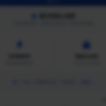
我们的核心优势
专业的技术团队 · 先进的分析算法 · 可靠的实时数据
实时数据同步
数据安全加密
毫秒级数据更新延迟
企业级SSL加密传输
广告位 · 数据服务合作 · 欢迎垂询
招商中