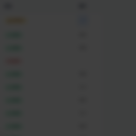
状态
操作
预测中
组合
命中
单双
命中
-
未中
单双
命中
大小
命中
组合
命中
大小
命中
组合
命中