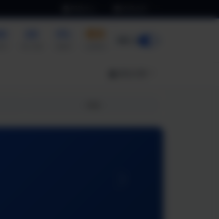
帮助中心
|
商务合作
|
00
20
5%
组合
开启
样本
命中次数
准确率
当前模式
算法引擎
杀组