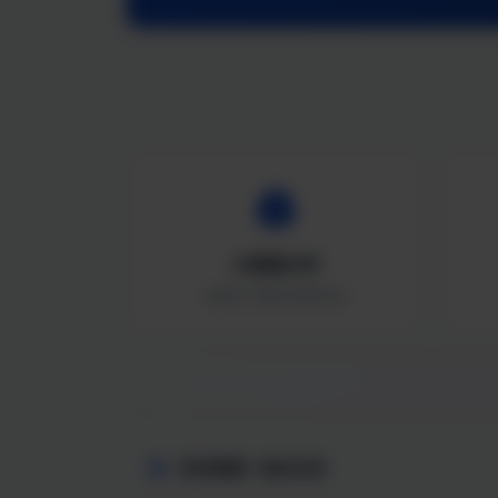
AI智能分析
深度学习算法持续优化
实时预测 · 组合分析