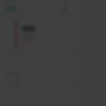
单双
命中
380
偏差次数
-2.1%
13
小
7
2
小双
5